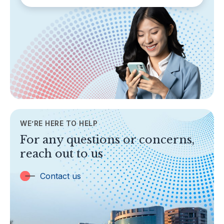
SECTIONS
About Labuan FSA
Areas of Business
Legislation & Guidelines
General Info
AML/CFT
Contact Us
WE’RE HERE TO HELP
TOPICS
For any questions or concerns,
Banking
reach out to us
Insurance
Trust Companies
Contact us
Labuan Companies
Capital Markets
Islamic Business