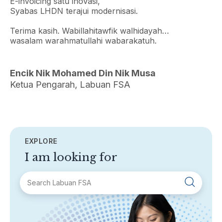
E-invoicing satu inovasi,
Syabas LHDN terajui modernisasi.
Terima kasih. Wabillahitawfik walhidayah…
wasalam warahmatullahi wabarakatuh.
Encik Nik Mohamed Din Nik Musa
Ketua Pengarah, Labuan FSA
EXPLORE
I am looking for
SECTIONS
About Labuan FSA