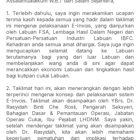
Assalamualaikum W.B.T dan Salam Sejahtera,
1. Terlebih dahulu, saya ingin merakamkan ucapan
terima kasih kepada semua yang hadir dalam taklimat
ini mengenai pelaksanaan E-Invois, yang dianjurkan
oleh Labuan FSA, Lembaga Hasil Dalam Negeri dan
Persatuan-Persatuan Industri Labuan IBFC.
Kehadiran anda semua amat dihargai. Saya juga ingin
mengucapkan selamat datang ke Labuan
terutamanya bagi yang dari luar Labuan dan
membelanjakan wang anda di sini agar dapat
merancakkan ekonomi Labuan dan tingkatkan hasil
bagi kutipan cukai Labuan.
2. Taklimat hari ini, akan menerangkan dengan lebih
terperinci mengenai konsep dan pelaksanaan sistem
E-Invois. Taklimat akan disampaikan oleh YBrs. Dr.
Rasyidah Binti Che Rosli, Pengarah Seksyen,
Bahagian Dasar & Pemantauan Operasi, Jabatan
Operasi Cukai, Ibu Pejabat LHDNM. Saya yakin,
setelah mendengar taklimat yang akan disampaikan
oleh Dr. Rasyidah, kita akan lebih memahami
keperluan pematuhan dan implikasi terhadap