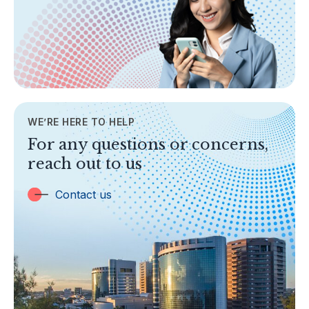
Areas of Business
Legislation & Guidelines
General Info
AML/CFT
Contact Us
WE’RE HERE TO HELP
TOPICS
For any questions or concerns,
Banking
reach out to us
Insurance
Trust Companies
Contact us
Labuan Companies
Capital Markets
Islamic Business
Other Businesses
Tax-Related Matters