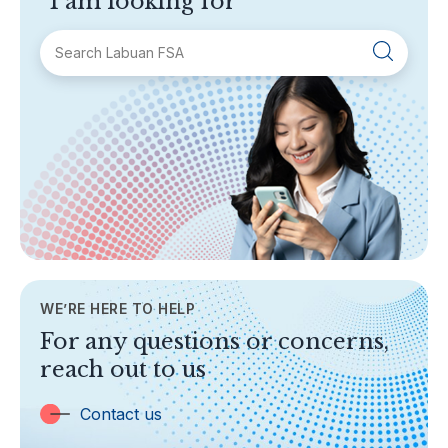
I am looking for
SECTIONS
About Labuan FSA
Areas of Business
Legislation & Guidelines
General Info
AML/CFT
Contact Us
WE’RE HERE TO HELP
TOPICS
For any questions or concerns,
Banking
reach out to us
Insurance
Trust Companies
Contact us
Labuan Companies