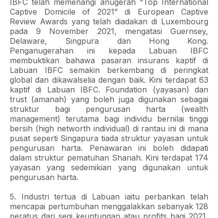
IBFC telah memenangi anugerah “Top International
Captive Domicile of 2021” di European Captive
Review Awards yang telah diadakan di Luxembourg
pada 9 November 2021, mengatasi Guernsey,
Delaware, Singpura dan Hong Kong.
Penganugerahan ini kepada Labuan IBFC
membuktikan bahawa pasaran insurans kaptif di
Labuan IBFC semakin berkembang di peringkat
global dan dikawalselia dengan baik. Kini terdapat 63
kaptif di Labuan IBFC. Foundation (yayasan) dan
trust (amanah) yang boleh juga digunakan sebagai
struktur bagi pengurusan harta (wealth
management) terutama bagi individu bernilai tinggi
bersih (high networth individual) di rantau ini di mana
pusat seperti Singapura tiada struktur yayasan untuk
pengurusan harta. Penawaran ini boleh didapati
dalam struktur pematuhan Shariah. Kini terdapat 174
yayasan yang sedemikian yang digunakan untuk
pengurusan harta.
5. Industri tertua di Labuan iaitu perbankan telah
mencapai pertumbuhan menggalakkan sebanyak 128
peratus dari segi keuntungan atau profits bagi 2021,