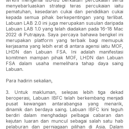
terkini mengenai isu-isu berkaitan percukaian serta
menyebarluaskan strategi teras percukaian iaitu
pematuhan, kesedaran cukai dan pendidikan cukai
kepada semua pihak berkepentingan yang terlibat.
Labuan LAB 2.0 ini juga merupakan susulan daripada
Labuan LAB 1.0 yang telah diadakan pada 16-18 Mac
2022 di Putrajaya. Saya percaya bahawa bengkel ini
merupakan platform yang terbaik bagi memupuk
kerjasama yang lebih erat di antara agensi iaitu MOF,
LHDN dan Labuan FSA. Ini adalah manifestasi
komitmen mampan pihak MOF, LHDN dan Labuan
FSA dalam usaha memelihara tahap daya saing
Labuan.
Para hadirin sekalian,
3. Untuk makluman, selepas lebih tiga dekad
beroperasi, Labuan IBFC telah berkembang menjadi
pusat kewangan antarabangsa yang menarik,
dinamik dan berdaya saing. Labuan IBFC kini teguh
berdiri dalam menghadapi pelbagai cabaran dan
kejutan luaran dan muncul sebagai salah satu hab
pelaburan dan perniagaan pilihan di Asia. Dalam