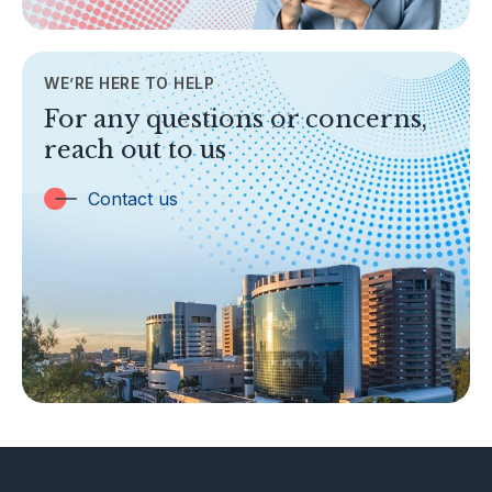
AML/CFT
Contact Us
WE’RE HERE TO HELP
TOPICS
For any questions or concerns,
Banking
reach out to us
Insurance
Trust Companies
Contact us
Labuan Companies
Capital Markets
Islamic Business
Other Businesses
Tax-Related Matters
Investor Alerts
Enforcement Actions