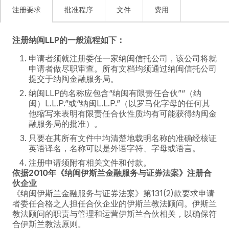
注册要求
批准程序
文件
费用
注册纳闽LLP的一般流程如下：
申请者须就注册委任一家纳闽信托公司，该公司将就
申请者做尽职审查。所有文档均须通过纳闽信托公司
提交于纳闽金融服务局。
纳闽LLP的名称应包含“纳闽有限责任合伙”“（纳
闽）L.L.P.”或“纳闽L.L.P.”（以罗马化字母的任何其
他缩写来表明有限责任合伙性质均有可能获得纳闽金
融服务局的批准）。
只要在其所有文件中均清楚地载明名称的准确经核证
英语译名，名称可以是外语字符、字母或语言。
注册申请须附有相关文件和付款。
依据2010年《纳闽伊斯兰金融服务与证券法案》注册合
伙企业
《纳闽伊斯兰金融服务与证券法案》第131(2)款要求申请
者委任合格之人担任合伙企业的伊斯兰教法顾问。伊斯兰
教法顾问的职责与管理和运营伊斯兰合伙相关，以确保符
合伊斯兰教法原则。